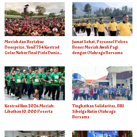
Meriah dan Bertabur
Jumat Sehat, Personel Polres
Doorprize, Yonif 754 Kostrad
Bener Meriah Awali Pagi
Gelar Nobar Final Piala Dunia
dengan Olahraga Bersama
2026
Kostrad Run 2026 Meriah:
Tingkatkan Solidaritas, BRI
Libatkan 10.000 Peserta
Sibolga Rutin Olahraga
Bersama