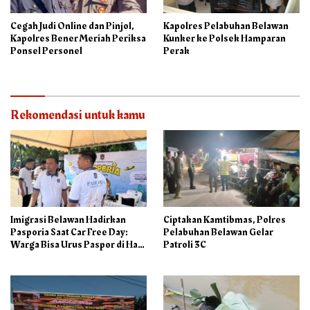
Cegah Judi Online dan Pinjol,
Kapolres Pelabuhan Belawan
Kapolres Bener Meriah Periksa
Kunker ke Polsek Hamparan
Ponsel Personel
Perak
Rekomendasi untuk kamu
Imigrasi Belawan Hadirkan
Ciptakan Kamtibmas, Polres
Pasporia Saat Car Free Day:
Pelabuhan Belawan Gelar
Warga Bisa Urus Paspor di Hari
Patroli 3C
Libur