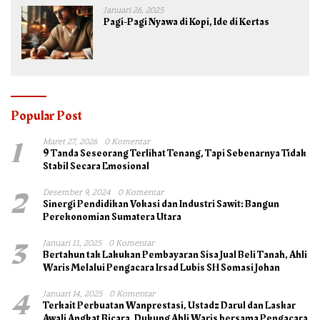
Januari 26, 2025
Pagi-Pagi Nyawa di Kopi, Ide di Kertas
Popular Post
1
Maret 27, 2026
0 Komentar
9 Tanda Seseorang Terlihat Tenang, Tapi Sebenarnya Tidak
Stabil Secara Emosional
2
Desember 9, 2024
0 Komentar
Sinergi Pendidikan Vokasi dan Industri Sawit: Bangun
Perekonomian Sumatera Utara
3
Januari 11, 2025
0 Komentar
Bertahun tak Lakukan Pembayaran Sisa Jual Beli Tanah, Ahli
Waris Melalui Pengacara Irsad Lubis SH Somasi Johan
4
Januari 14, 2025
0 Komentar
Terkait Perbuatan Wanprestasi, Ustadz Darul dan Laskar
Awali Angkat Bicara, Dukung Ahli Waris bersama Pengacara