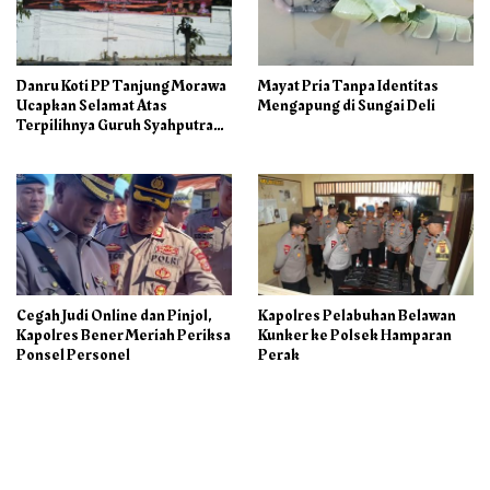
Danru Koti PP Tanjung Morawa
Mayat Pria Tanpa Identitas
Ucapkan Selamat Atas
Mengapung di Sungai Deli
Terpilihnya Guruh Syahputra
Sebagai Ketua PAC PP
Cegah Judi Online dan Pinjol,
Kapolres Pelabuhan Belawan
Kapolres Bener Meriah Periksa
Kunker ke Polsek Hamparan
Ponsel Personel
Perak