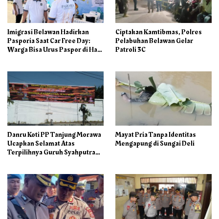
Imigrasi Belawan Hadirkan
Ciptakan Kamtibmas, Polres
Pasporia Saat Car Free Day:
Pelabuhan Belawan Gelar
Warga Bisa Urus Paspor di Hari
Patroli 3C
Libur
Danru Koti PP Tanjung Morawa
Mayat Pria Tanpa Identitas
Ucapkan Selamat Atas
Mengapung di Sungai Deli
Terpilihnya Guruh Syahputra
Sebagai Ketua PAC PP