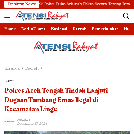
Langsung
esak Polisi Buka Seluruh Fakta Secara Terang Benderang
Breaking News
P
ke
konten
Home
Berita Utama
Nasional
Daerah
Pemerintahan
Huk
Beranda
Daerah
Daerah
Polres Aceh Tengah Tindak Lanjuti
Dugaan Tambang Emas Ilegal di
Kecamatan Linge
Redaksi
Desember 17, 2024