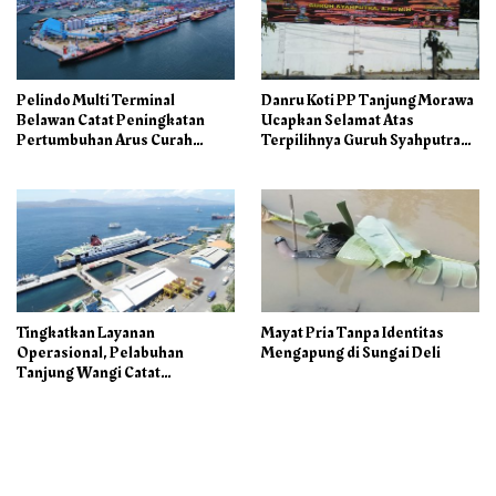
Pelindo Multi Terminal
Danru Koti PP Tanjung Morawa
Belawan Catat Peningkatan
Ucapkan Selamat Atas
Pertumbuhan Arus Curah
Terpilihnya Guruh Syahputra
Kering pada Semester I 2026
Sebagai Ketua PAC PP
Tingkatkan Layanan
Mayat Pria Tanpa Identitas
Operasional, Pelabuhan
Mengapung di Sungai Deli
Tanjung Wangi Catat
Pertumbuhan Positif pada
Semester I – 2026