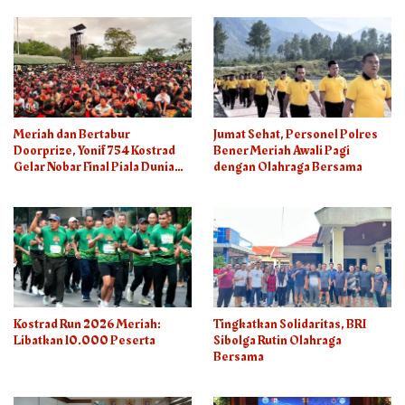
Meriah dan Bertabur
Jumat Sehat, Personel Polres
Doorprize, Yonif 754 Kostrad
Bener Meriah Awali Pagi
Gelar Nobar Final Piala Dunia
dengan Olahraga Bersama
2026
Kostrad Run 2026 Meriah:
Tingkatkan Solidaritas, BRI
Libatkan 10.000 Peserta
Sibolga Rutin Olahraga
Bersama