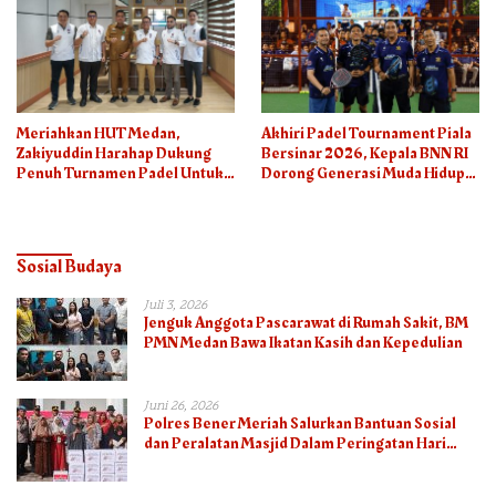
Meriahkan HUT Medan,
Akhiri Padel Tournament Piala
Zakiyuddin Harahap Dukung
Bersinar 2026, Kepala BNN RI
Penuh Turnamen Padel Untuk
Dorong Generasi Muda Hidup
Semua
Sehat
Sosial Budaya
Juli 3, 2026
Jenguk Anggota Pascarawat di Rumah Sakit, BM
PMN Medan Bawa Ikatan Kasih dan Kepedulian
Juni 26, 2026
Polres Bener Meriah Salurkan Bantuan Sosial
dan Peralatan Masjid Dalam Peringatan Hari
Bhayangkara ke-80