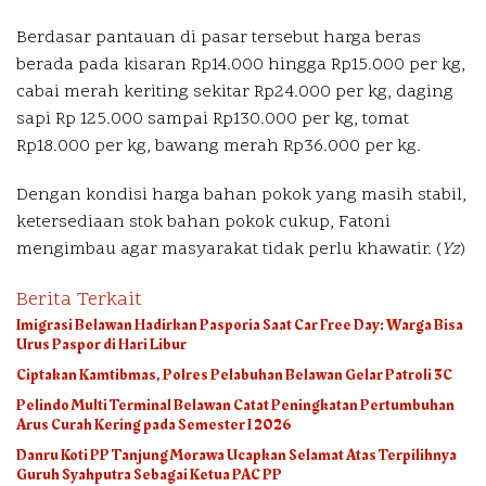
Berdasar pantauan di pasar tersebut harga beras
berada pada kisaran Rp14.000 hingga Rp15.000 per kg,
cabai merah keriting sekitar Rp24.000 per kg, daging
sapi Rp 125.000 sampai Rp130.000 per kg, tomat
Rp18.000 per kg, bawang merah Rp36.000 per kg.
Dengan kondisi harga bahan pokok yang masih stabil,
ketersediaan stok bahan pokok cukup, Fatoni
mengimbau agar masyarakat tidak perlu khawatir. (
Yz
)
Berita Terkait
Imigrasi Belawan Hadirkan Pasporia Saat Car Free Day: Warga Bisa
Urus Paspor di Hari Libur
Ciptakan Kamtibmas, Polres Pelabuhan Belawan Gelar Patroli 3C
Pelindo Multi Terminal Belawan Catat Peningkatan Pertumbuhan
Arus Curah Kering pada Semester I 2026
Danru Koti PP Tanjung Morawa Ucapkan Selamat Atas Terpilihnya
Guruh Syahputra Sebagai Ketua PAC PP