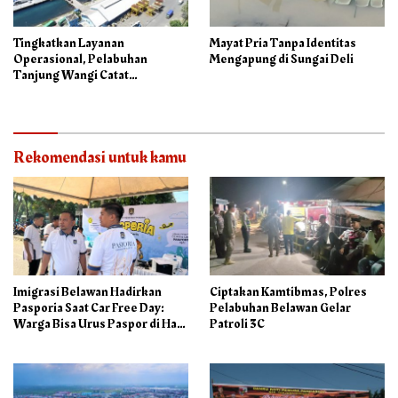
Tingkatkan Layanan
Mayat Pria Tanpa Identitas
Operasional, Pelabuhan
Mengapung di Sungai Deli
Tanjung Wangi Catat
Pertumbuhan Positif pada
Semester I – 2026
Rekomendasi untuk kamu
Imigrasi Belawan Hadirkan
Ciptakan Kamtibmas, Polres
Pasporia Saat Car Free Day:
Pelabuhan Belawan Gelar
Warga Bisa Urus Paspor di Hari
Patroli 3C
Libur