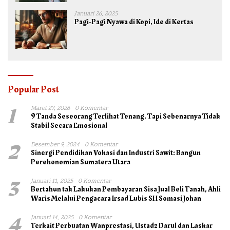
Januari 26, 2025
Pagi-Pagi Nyawa di Kopi, Ide di Kertas
Popular Post
1
Maret 27, 2026
0 Komentar
9 Tanda Seseorang Terlihat Tenang, Tapi Sebenarnya Tidak
Stabil Secara Emosional
2
Desember 9, 2024
0 Komentar
Sinergi Pendidikan Vokasi dan Industri Sawit: Bangun
Perekonomian Sumatera Utara
3
Januari 11, 2025
0 Komentar
Bertahun tak Lakukan Pembayaran Sisa Jual Beli Tanah, Ahli
Waris Melalui Pengacara Irsad Lubis SH Somasi Johan
4
Januari 14, 2025
0 Komentar
Terkait Perbuatan Wanprestasi, Ustadz Darul dan Laskar