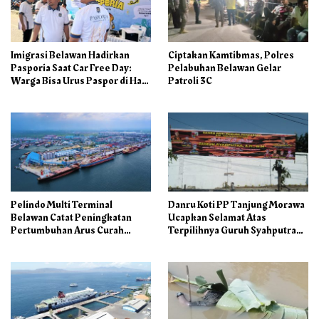
Imigrasi Belawan Hadirkan
Ciptakan Kamtibmas, Polres
Pasporia Saat Car Free Day:
Pelabuhan Belawan Gelar
Warga Bisa Urus Paspor di Hari
Patroli 3C
Libur
Pelindo Multi Terminal
Danru Koti PP Tanjung Morawa
Belawan Catat Peningkatan
Ucapkan Selamat Atas
Pertumbuhan Arus Curah
Terpilihnya Guruh Syahputra
Kering pada Semester I 2026
Sebagai Ketua PAC PP