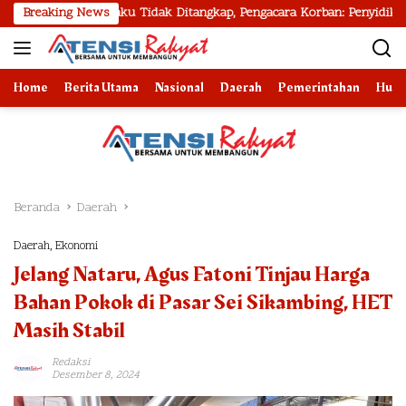
Langsung
tia, Pelaku Tidak Ditangkap, Pengacara Korban: Penyidik Lamban Mena
Breaking News
ke
konten
Home
Berita Utama
Nasional
Daerah
Pemerintahan
Huk
Beranda
Daerah
Daerah
,
Ekonomi
Jelang Nataru, Agus Fatoni Tinjau Harga
Bahan Pokok di Pasar Sei Sikambing, HET
Masih Stabil
Redaksi
Desember 8, 2024