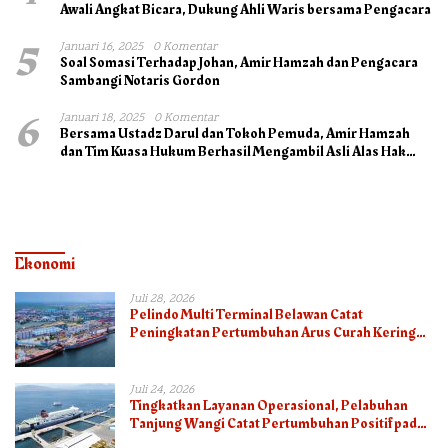
Awali Angkat Bicara, Dukung Ahli Waris bersama Pengacara
5
Januari 16, 2025
0 Komentar
Soal Somasi Terhadap Johan, Amir Hamzah dan Pengacara
Sambangi Notaris Gordon
6
Januari 18, 2025
0 Komentar
Bersama Ustadz Darul dan Tokoh Pemuda, Amir Hamzah
dan Tim Kuasa Hukum Berhasil Mengambil Asli Alas Hak
Surat Tanah
Ekonomi
Juli 28, 2026
Pelindo Multi Terminal Belawan Catat
Peningkatan Pertumbuhan Arus Curah Kering
pada Semester I 2026
Juli 24, 2026
Tingkatkan Layanan Operasional, Pelabuhan
Tanjung Wangi Catat Pertumbuhan Positif pada
Semester I – 2026