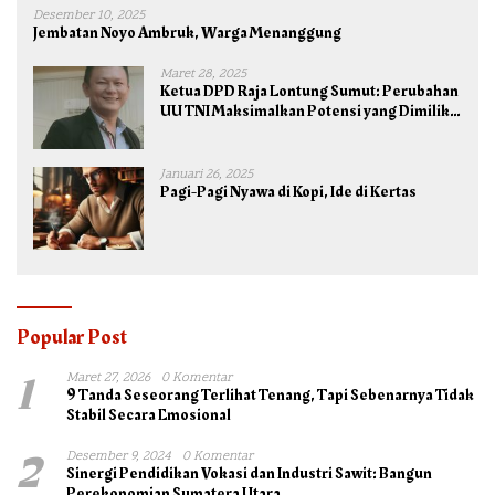
Desember 10, 2025
Jembatan Noyo Ambruk, Warga Menanggung
Maret 28, 2025
Ketua DPD Raja Lontung Sumut: Perubahan
UU TNI Maksimalkan Potensi yang Dimiliki
TNI untuk Kepentingan Negara dan Bangsa
Januari 26, 2025
Pagi-Pagi Nyawa di Kopi, Ide di Kertas
Popular Post
1
Maret 27, 2026
0 Komentar
9 Tanda Seseorang Terlihat Tenang, Tapi Sebenarnya Tidak
Stabil Secara Emosional
2
Desember 9, 2024
0 Komentar
Sinergi Pendidikan Vokasi dan Industri Sawit: Bangun
Perekonomian Sumatera Utara