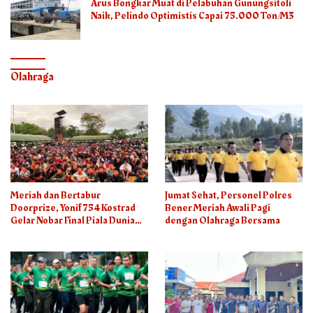
Arus Bongkar Muat di Pelabuhan Gunungsitoli
Naik, Pelindo Optimistis Capai 75.000 Ton/M3
Olahraga
Meriah dan Bertabur
Jumat Sehat, Personel Polres
Doorprize, Yonif 754 Kostrad
Bener Meriah Awali Pagi
Gelar Nobar Final Piala Dunia
dengan Olahraga Bersama
2026