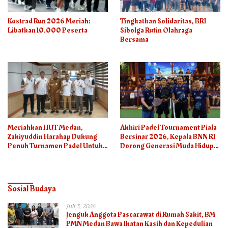
Kostrad Run 2026 Meriah:
Tingkatkan Solidaritas, BRI
Libatkan 10.000 Peserta
Sibolga Rutin Olahraga
Bersama
Meriahkan HUT Medan,
Akhiri Padel Tournament Piala
Zakiyuddin Harahap Dukung
Bersinar 2026, Kepala BNN RI
Penuh Turnamen Padel Untuk
Dorong Generasi Muda Hidup
Semua
Sehat
Sosial Budaya
Juli 3, 2026
Jenguk Anggota Pascarawat di Rumah Sakit, BM
PMN Medan Bawa Ikatan Kasih dan Kepedulian