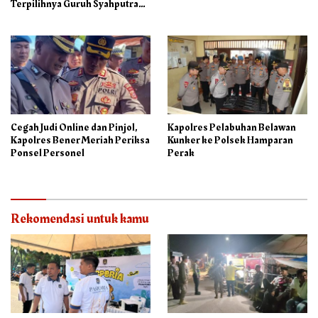
Terpilihnya Guruh Syahputra
Sebagai Ketua PAC PP
Cegah Judi Online dan Pinjol,
Kapolres Pelabuhan Belawan
Kapolres Bener Meriah Periksa
Kunker ke Polsek Hamparan
Ponsel Personel
Perak
Rekomendasi untuk kamu