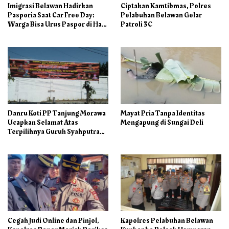
Imigrasi Belawan Hadirkan
Ciptakan Kamtibmas, Polres
Pasporia Saat Car Free Day:
Pelabuhan Belawan Gelar
Warga Bisa Urus Paspor di Hari
Patroli 3C
Libur
Danru Koti PP Tanjung Morawa
Mayat Pria Tanpa Identitas
Ucapkan Selamat Atas
Mengapung di Sungai Deli
Terpilihnya Guruh Syahputra
Sebagai Ketua PAC PP
Cegah Judi Online dan Pinjol,
Kapolres Pelabuhan Belawan