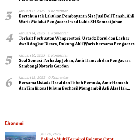
3
Januari 11, 2025
0 Komentar
Bertahun tak Lakukan Pembayaran Sisa Jual Beli Tanah, Ahli
Waris Melalui Pengacara Irsad Lubis SH Somasi Johan
4
Januari 14, 2025
0 Komentar
Terkait Perbuatan Wanprestasi, Ustadz Darul dan Laskar
Awali Angkat Bicara, Dukung Ahli Waris bersama Pengacara
5
Januari 16, 2025
0 Komentar
Soal Somasi Terhadap Johan, Amir Hamzah dan Pengacara
Sambangi Notaris Gordon
6
Januari 18, 2025
0 Komentar
Bersama Ustadz Darul dan Tokoh Pemuda, Amir Hamzah
dan Tim Kuasa Hukum Berhasil Mengambil Asli Alas Hak
Surat Tanah
Ekonomi
Juli 28, 2026
Pelindo Multi Terminal Belawan Catat