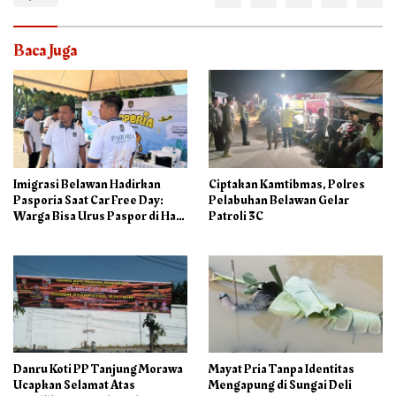
Baca Juga
Imigrasi Belawan Hadirkan
Ciptakan Kamtibmas, Polres
Pasporia Saat Car Free Day:
Pelabuhan Belawan Gelar
Warga Bisa Urus Paspor di Hari
Patroli 3C
Libur
Danru Koti PP Tanjung Morawa
Mayat Pria Tanpa Identitas
Ucapkan Selamat Atas
Mengapung di Sungai Deli