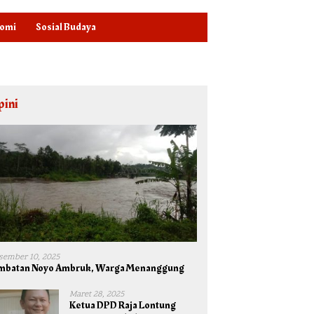
omi
Sosial Budaya
pini
sember 10, 2025
mbatan Noyo Ambruk, Warga Menanggung
Maret 28, 2025
Ketua DPD Raja Lontung