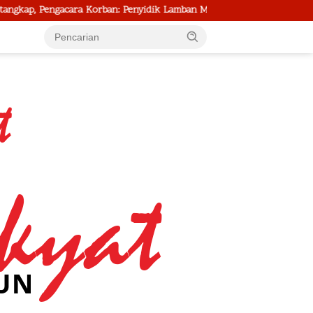
rban: Penyidik Lamban Menangani Perkara
Kepala BNN RI Beka