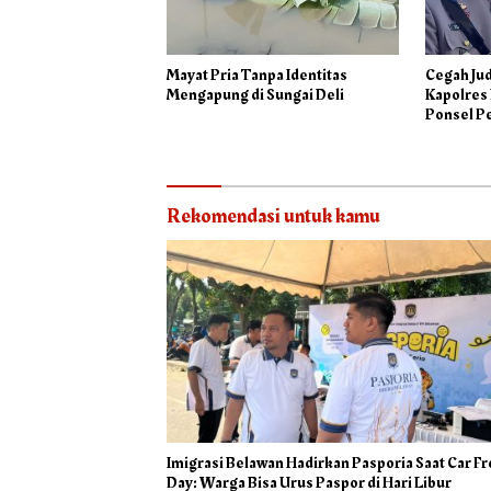
Mayat Pria Tanpa Identitas
Cegah Jud
Mengapung di Sungai Deli
Kapolres
Ponsel P
Rekomendasi untuk kamu
Imigrasi Belawan Hadirkan Pasporia Saat Car F
Day: Warga Bisa Urus Paspor di Hari Libur