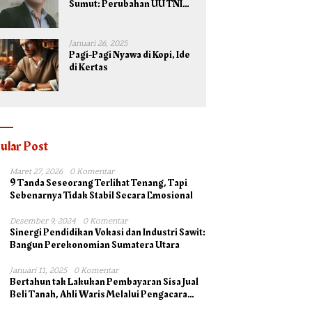
Sumut: Perubahan UU TNI
Maksimalkan Potensi yang
Dimiliki TNI untuk
Kepentingan Negara dan
Januari 26, 2025
Bangsa
Pagi-Pagi Nyawa di Kopi, Ide
di Kertas
ular Post
Maret 27, 2026
0 Komentar
9 Tanda Seseorang Terlihat Tenang, Tapi
Sebenarnya Tidak Stabil Secara Emosional
Desember 9, 2024
0 Komentar
Sinergi Pendidikan Vokasi dan Industri Sawit:
Bangun Perekonomian Sumatera Utara
Januari 11, 2025
0 Komentar
Bertahun tak Lakukan Pembayaran Sisa Jual
Beli Tanah, Ahli Waris Melalui Pengacara
Irsad Lubis SH Somasi Johan