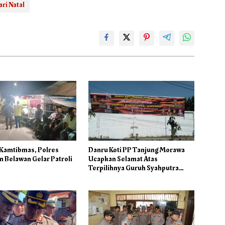
ari Natal
 Kamtibmas, Polres
Danru Koti PP Tanjung Morawa
 Belawan Gelar Patroli
Ucapkan Selamat Atas
Terpilihnya Guruh Syahputra
Sebagai Ketua PAC PP