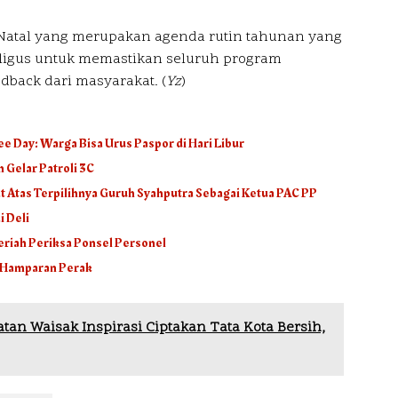
i Natal yang merupakan agenda rutin tahunan yang
ligus untuk memastikan seluruh program
dback dari masyarakat. (
Yz
)
ee Day: Warga Bisa Urus Paspor di Hari Libur
 Gelar Patroli 3C
 Atas Terpilihnya Guruh Syahputra Sebagai Ketua PAC PP
i Deli
Meriah Periksa Ponsel Personel
k Hamparan Perak
atan Waisak Inspirasi Ciptakan Tata Kota Bersih,