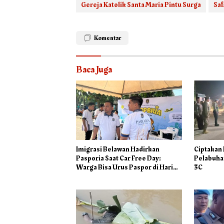
Gereja Katolik Santa Maria Pintu Surga
Saf
Komentar
Baca Juga
Imigrasi Belawan Hadirkan
Ciptakan
Pasporia Saat Car Free Day:
Pelabuhan
Warga Bisa Urus Paspor di Hari
3C
Libur