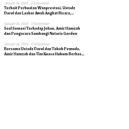
Januari 14, 2025
0 Komentar
Terkait Perbuatan Wanprestasi, Ustadz
Darul dan Laskar Awali Angkat Bicara,
Dukung Ahli Waris bersama Pengacara
Januari 16, 2025
0 Komentar
Soal Somasi Terhadap Johan, Amir Hamzah
dan Pengacara Sambangi Notaris Gordon
Januari 18, 2025
0 Komentar
Bersama Ustadz Darul dan Tokoh Pemuda,
Amir Hamzah dan Tim Kuasa Hukum Berhasil
Mengambil Asli Alas Hak Surat Tanah