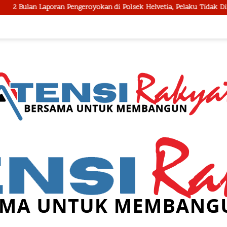
ngeroyokan di Polsek Helvetia, Pelaku Tidak Ditangkap, Pengacara Ko