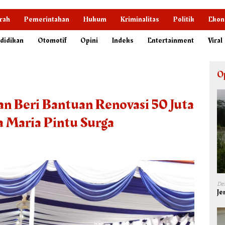
rah
Pemerintahan
Hukum
Kriminalitas
Politik
Ekon
didikan
Otomotif
Opini
Indeks
Entertainment
Viral
O
an Beri Bantuan Renovasi 50 Juta
a Maria Pintu Surga
De
Je