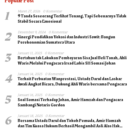
Popular Post
1
Maret 27, 2026
0 Komentar
9 Tanda Seseorang Terlihat Tenang, Tapi Sebenarnya Tidak
Stabil Secara Emosional
2
Desember 9, 2024
0 Komentar
Sinergi Pendidikan Vokasi dan Industri Sawit: Bangun
Perekonomian Sumatera Utara
3
Januari 11, 2025
0 Komentar
Bertahun tak Lakukan Pembayaran Sisa Jual Beli Tanah, Ahli
Waris Melalui Pengacara Irsad Lubis SH Somasi Johan
4
Januari 14, 2025
0 Komentar
Terkait Perbuatan Wanprestasi, Ustadz Darul dan Laskar
Awali Angkat Bicara, Dukung Ahli Waris bersama Pengacara
5
Januari 16, 2025
0 Komentar
Soal Somasi Terhadap Johan, Amir Hamzah dan Pengacara
Sambangi Notaris Gordon
6
Januari 18, 2025
0 Komentar
Bersama Ustadz Darul dan Tokoh Pemuda, Amir Hamzah
dan Tim Kuasa Hukum Berhasil Mengambil Asli Alas Hak
Surat Tanah