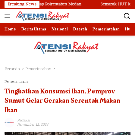
Langsung
u Ditangkap Polrestabes Medan
Breaking News
Semarak HUT ke-81 RI, Imigr
ke
konten
Home
Berita Utama
Nasional
Daerah
Pemerintahan
Huk
Beranda
Pemerintahan
Pemerintahan
Tingkatkan Konsumsi Ikan, Pemprov
Sumut Gelar Gerakan Serentak Makan
Ikan
Redaksi
November 12, 2024