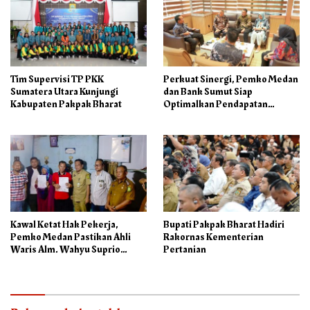
Tim Supervisi TP PKK
Perkuat Sinergi, Pemko Medan
Sumatera Utara Kunjungi
dan Bank Sumut Siap
Kabupaten Pakpak Bharat
Optimalkan Pendapatan
Daerah
Kawal Ketat Hak Pekerja,
Bupati Pakpak Bharat Hadiri
Pemko Medan Pastikan Ahli
Rakornas Kementerian
Waris Alm. Wahyu Suprio
Pertanian
Terima Rp.208 Juta