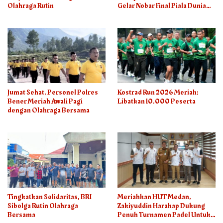
Olahraga Rutin
Gelar Nobar Final Piala Dunia
2026
Jumat Sehat, Personel Polres
Kostrad Run 2026 Meriah:
Bener Meriah Awali Pagi
Libatkan 10.000 Peserta
dengan Olahraga Bersama
Tingkatkan Solidaritas, BRI
Meriahkan HUT Medan,
Sibolga Rutin Olahraga
Zakiyuddin Harahap Dukung
Bersama
Penuh Turnamen Padel Untuk