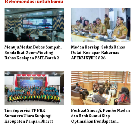
Rekomendasi untuk kamu
Menuju Medan Bebas Sampah,
Medan Bersiap: Sekda Bahas
Sekda Ikuti Zoom Meeting
Detail Kesiapan Rakernas
Bahas Kesiapan PSEL Batch 2
APEKSI XVIII 2026
Tim Supervisi TP PKK
Perkuat Sinergi, Pemko Medan
Sumatera Utara Kunjungi
dan Bank Sumut Siap
Kabupaten Pakpak Bharat
Optimalkan Pendapatan
Daerah