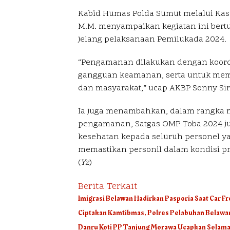
Kabid Humas Polda Sumut melalui Kasu
M.M. menyampaikan kegiatan ini ber
jelang pelaksanaan Pemilukada 2024.
“Pengamanan dilakukan dengan koordi
gangguan keamanan, serta untuk mem
dan masyarakat,” ucap AKBP Sonny Sir
Ia juga menambahkan, dalam rangka m
pengamanan, Satgas OMP Toba 2024 j
kesehatan kepada seluruh personel yan
memastikan personil dalam kondisi p
(
Yz
)
Berita Terkait
Imigrasi Belawan Hadirkan Pasporia Saat Car Fr
Ciptakan Kamtibmas, Polres Pelabuhan Belawan
Danru Koti PP Tanjung Morawa Ucapkan Selamat