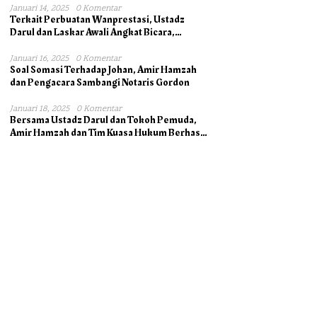
Januari 14, 2025
0 Komentar
Terkait Perbuatan Wanprestasi, Ustadz
Darul dan Laskar Awali Angkat Bicara,
Dukung Ahli Waris bersama Pengacara
Januari 16, 2025
0 Komentar
Soal Somasi Terhadap Johan, Amir Hamzah
dan Pengacara Sambangi Notaris Gordon
Januari 18, 2025
0 Komentar
Bersama Ustadz Darul dan Tokoh Pemuda,
Amir Hamzah dan Tim Kuasa Hukum Berhasil
Mengambil Asli Alas Hak Surat Tanah