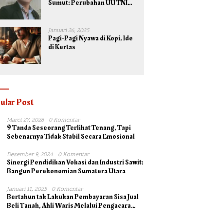
Sumut: Perubahan UU TNI
Maksimalkan Potensi yang
Dimiliki TNI untuk
Kepentingan Negara dan
Januari 26, 2025
Bangsa
Pagi-Pagi Nyawa di Kopi, Ide
di Kertas
ular Post
Maret 27, 2026
0 Komentar
9 Tanda Seseorang Terlihat Tenang, Tapi
Sebenarnya Tidak Stabil Secara Emosional
Desember 9, 2024
0 Komentar
Sinergi Pendidikan Vokasi dan Industri Sawit:
Bangun Perekonomian Sumatera Utara
Januari 11, 2025
0 Komentar
Bertahun tak Lakukan Pembayaran Sisa Jual
Beli Tanah, Ahli Waris Melalui Pengacara
Irsad Lubis SH Somasi Johan