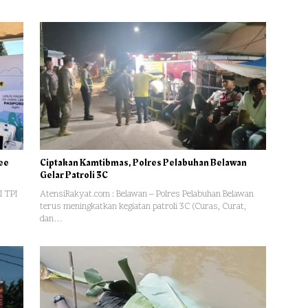
ree
Ciptakan Kamtibmas, Polres Pelabuhan Belawan
Gelar Patroli 3C
I TPI
AtensiRakyat.com : Belawan – Polres Pelabuhan Belawan
terus meningkatkan kegiatan patroli 3C (Curas, Curat,
dan…