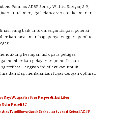
bbid Penmas AKBP Sonny Wilfrid Siregar, S.P.,
tujuan untuk menjaga kelancaran dan keamanan
nasi yang baik untuk mengantisipasi potensi
berikan rasa aman bagi penyelenggara pemilu
egar.
endukung kesiapan fisik para petugas
uga memberikan pelayanan pemeriksaan
g terlibat. Langkah ini dilakukan untuk
rima dan siap menjalankan tugas dengan optimal.
ee Day: Warga Bisa Urus Paspor di Hari Libur
 Gelar Patroli 3C
 Atas Terpilihnya Guruh Syahputra Sebagai Ketua PAC PP