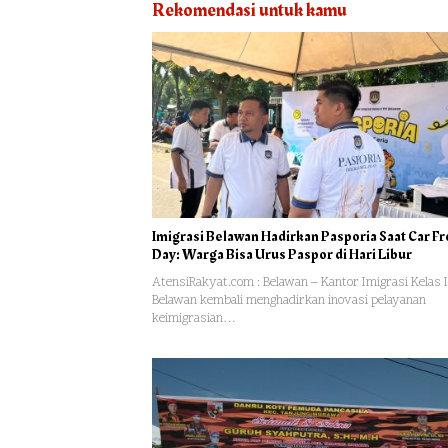
Rekomendasi untuk kamu
Imigrasi Belawan Hadirkan Pasporia Saat Car F
Day: Warga Bisa Urus Paspor di Hari Libur
AtensiRakyat.com : Belawan – Kantor Imigrasi Kelas I
Belawan kembali menghadirkan inovasi pelayanan
keimigrasian…