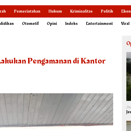
rah
Pemerintahan
Hukum
Kriminalitas
Politik
Ekon
didikan
Otomotif
Opini
Indeks
Entertainment
Viral
O
akukan Pengamanan di Kantor
De
Je