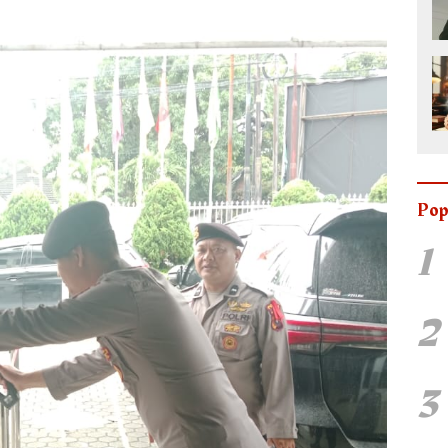
Pop
1
2
3