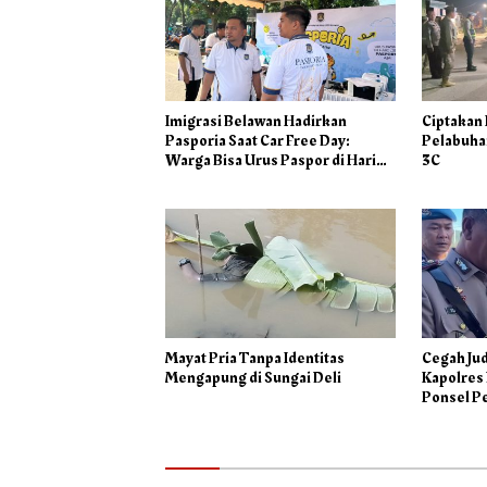
Imigrasi Belawan Hadirkan
Ciptakan
Pasporia Saat Car Free Day:
Pelabuhan
Warga Bisa Urus Paspor di Hari
3C
Libur
Mayat Pria Tanpa Identitas
Cegah Jud
Mengapung di Sungai Deli
Kapolres
Ponsel P