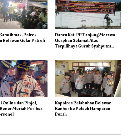
 Kamtibmas, Polres
Danru Koti PP Tanjung Morawa
 Belawan Gelar Patroli
Ucapkan Selamat Atas
Terpilihnya Guruh Syahputra
Sebagai Ketua PAC PP
i Online dan Pinjol,
Kapolres Pelabuhan Belawan
 Bener Meriah Periksa
Kunker ke Polsek Hamparan
ersonel
Perak