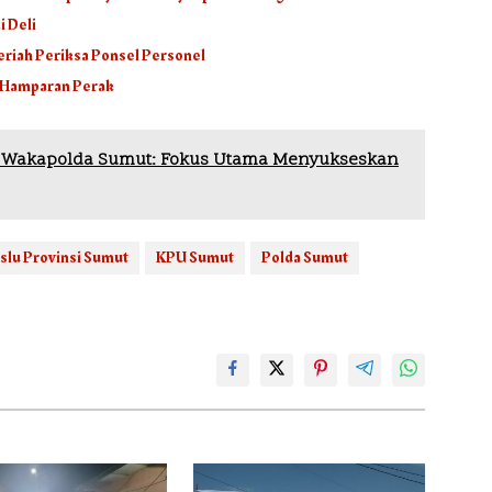
i Deli
Meriah Periksa Ponsel Personel
k Hamparan Perak
, Wakapolda Sumut: Fokus Utama Menyukseskan
slu Provinsi Sumut
KPU Sumut
Polda Sumut