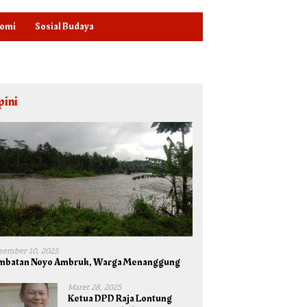
omi
Sosial Budaya
pini
sember 10, 2025
mbatan Noyo Ambruk, Warga Menanggung
Maret 28, 2025
Ketua DPD Raja Lontung