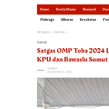
Home
Berita Utama
Nasional
Dae
Olahraga
Hiburan
Kesehatan
Pen
Beranda
Daerah
Daerah
Satgas OMP Toba 2024 L
KPU dan Bawaslu Sumut
Redaksi
November 8, 2024