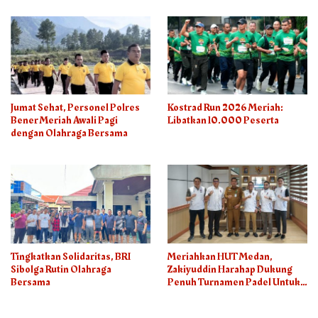
Jumat Sehat, Personel Polres
Kostrad Run 2026 Meriah:
Bener Meriah Awali Pagi
Libatkan 10.000 Peserta
dengan Olahraga Bersama
Tingkatkan Solidaritas, BRI
Meriahkan HUT Medan,
Sibolga Rutin Olahraga
Zakiyuddin Harahap Dukung
Bersama
Penuh Turnamen Padel Untuk
Semua