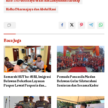
Rico Tri Putra Bayu Waas dan Zakiyuddin Harahap
Ridha Dharmajaya dan Abdul Rani
Baca Juga
Semarak HUT ke-81 RI, Imigrasi
Pemuda Pancasila Medan
Belawan Dekatkan Layanan
Belawan Gelar Silaturahmi
Paspor Lewat Pasporia dan
Senioran dan Sesama Kader
Eazy Paspor