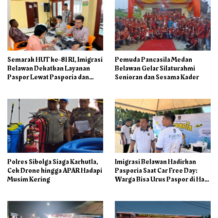
Semarak HUT ke-81 RI, Imigrasi
Pemuda Pancasila Medan
Belawan Dekatkan Layanan
Belawan Gelar Silaturahmi
Paspor Lewat Pasporia dan
Senioran dan Sesama Kader
Eazy Paspor
Polres Sibolga Siaga Karhutla,
Imigrasi Belawan Hadirkan
Cek Drone hingga APAR Hadapi
Pasporia Saat Car Free Day:
Musim Kering
Warga Bisa Urus Paspor di Hari
Libur