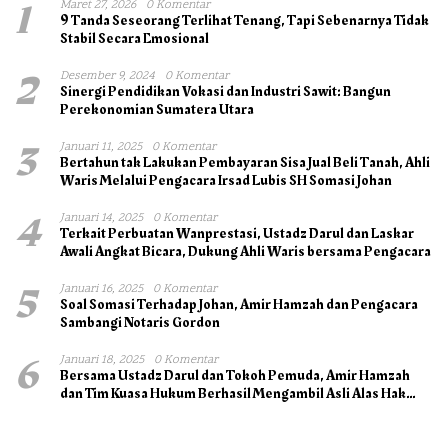
1
Maret 27, 2026
0 Komentar
9 Tanda Seseorang Terlihat Tenang, Tapi Sebenarnya Tidak
Stabil Secara Emosional
2
Desember 9, 2024
0 Komentar
Sinergi Pendidikan Vokasi dan Industri Sawit: Bangun
Perekonomian Sumatera Utara
3
Januari 11, 2025
0 Komentar
Bertahun tak Lakukan Pembayaran Sisa Jual Beli Tanah, Ahli
Waris Melalui Pengacara Irsad Lubis SH Somasi Johan
4
Januari 14, 2025
0 Komentar
Terkait Perbuatan Wanprestasi, Ustadz Darul dan Laskar
Awali Angkat Bicara, Dukung Ahli Waris bersama Pengacara
5
Januari 16, 2025
0 Komentar
Soal Somasi Terhadap Johan, Amir Hamzah dan Pengacara
Sambangi Notaris Gordon
6
Januari 18, 2025
0 Komentar
Bersama Ustadz Darul dan Tokoh Pemuda, Amir Hamzah
dan Tim Kuasa Hukum Berhasil Mengambil Asli Alas Hak
Surat Tanah