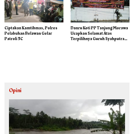
Ciptakan Kamtibmas, Polres
Danru Koti PP Tanjung Morawa
Pelabuhan Belawan Gelar
Ucapkan Selamat Atas
Patroli 3C
Terpilihnya Guruh Syahputra
Sebagai Ketua PAC PP
Opini