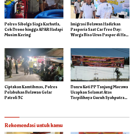
Polres Sibolga Siaga Karhutla,
Imigrasi Belawan Hadirkan
Cek Drone hingga APAR Hadapi
Pasporia Saat Car Free Day:
Musim Kering
Warga Bisa Urus Paspor di Hari
Libur
Ciptakan Kamtibmas, Polres
Danru Koti PP Tanjung Morawa
Pelabuhan Belawan Gelar
Ucapkan Selamat Atas
Patroli 3C
Terpilihnya Guruh Syahputra
Sebagai Ketua PAC PP
Rekomendasi untuk kamu