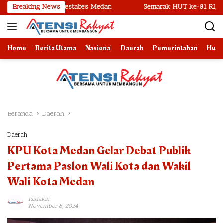
Langsung
kap Polrestabes Medan
Breaking News
Semarak HUT ke-81 RI, Imigrasi Belaw
ke
konten
Home
Berita Utama
Nasional
Daerah
Pemerintahan
Huk
Beranda
Daerah
Daerah
KPU Kota Medan Gelar Debat Publik
Pertama Paslon Wali Kota dan Wakil
Wali Kota Medan
Redaksi
November 8, 2024