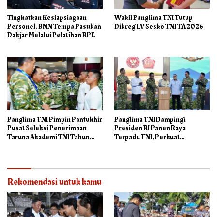
Tingkatkan Kesiapsiagaan
Wakil Panglima TNI Tutup
Personel, BNN Tempa Pasukan
Dikreg LV Sesko TNI TA 2026
Dakjar Melalui Pelatihan RPE
Panglima TNI Pimpin Pantukhir
Panglima TNI Dampingi
Pusat Seleksi Penerimaan
Presiden RI Panen Raya
Taruna Akademi TNI Tahun
Terpadu TNI, Perkuat
2026
Ketahanan Pangan Nasional
Rekomendasi untuk kamu