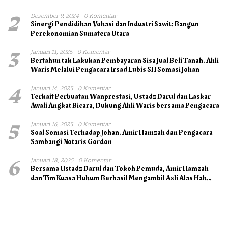
2
Desember 9, 2024
0 Komentar
Sinergi Pendidikan Vokasi dan Industri Sawit: Bangun
Perekonomian Sumatera Utara
3
Januari 11, 2025
0 Komentar
Bertahun tak Lakukan Pembayaran Sisa Jual Beli Tanah, Ahli
Waris Melalui Pengacara Irsad Lubis SH Somasi Johan
4
Januari 14, 2025
0 Komentar
Terkait Perbuatan Wanprestasi, Ustadz Darul dan Laskar
Awali Angkat Bicara, Dukung Ahli Waris bersama Pengacara
5
Januari 16, 2025
0 Komentar
Soal Somasi Terhadap Johan, Amir Hamzah dan Pengacara
Sambangi Notaris Gordon
6
Januari 18, 2025
0 Komentar
Bersama Ustadz Darul dan Tokoh Pemuda, Amir Hamzah
dan Tim Kuasa Hukum Berhasil Mengambil Asli Alas Hak
Surat Tanah