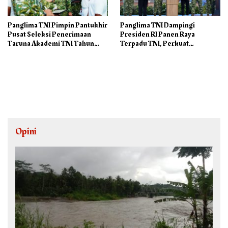
Panglima TNI Pimpin Pantukhir
Panglima TNI Dampingi
Pusat Seleksi Penerimaan
Presiden RI Panen Raya
Taruna Akademi TNI Tahun
Terpadu TNI, Perkuat
2026
Ketahanan Pangan Nasional
Opini