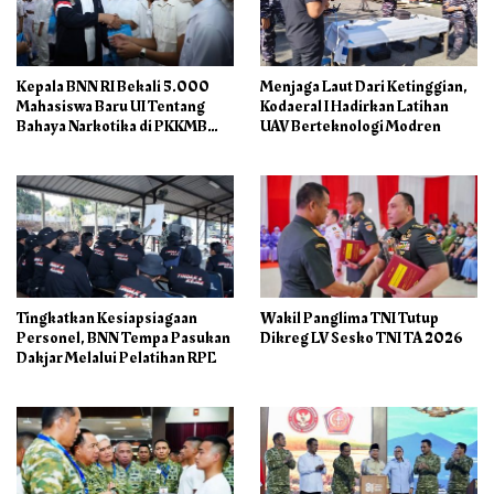
Kepala BNN RI Bekali 5.000
Menjaga Laut Dari Ketinggian,
Mahasiswa Baru UI Tentang
Kodaeral I Hadirkan Latihan
Bahaya Narkotika di PKKMB
UAV Berteknologi Modren
2026
Tingkatkan Kesiapsiagaan
Wakil Panglima TNI Tutup
Personel, BNN Tempa Pasukan
Dikreg LV Sesko TNI TA 2026
Dakjar Melalui Pelatihan RPE