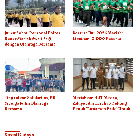
Jumat Sehat, Personel Polres
Kostrad Run 2026 Meriah:
Bener Meriah Awali Pagi
Libatkan 10.000 Peserta
dengan Olahraga Bersama
Tingkatkan Solidaritas, BRI
Meriahkan HUT Medan,
Sibolga Rutin Olahraga
Zakiyuddin Harahap Dukung
Bersama
Penuh Turnamen Padel Untuk
Semua
Sosial Budaya