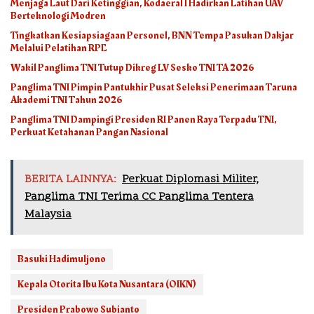
Menjaga Laut Dari Ketinggian, Kodaeral I Hadirkan Latihan UAV
Berteknologi Modren
Tingkatkan Kesiapsiagaan Personel, BNN Tempa Pasukan Dakjar
Melalui Pelatihan RPE
Wakil Panglima TNI Tutup Dikreg LV Sesko TNI TA 2026
Panglima TNI Pimpin Pantukhir Pusat Seleksi Penerimaan Taruna
Akademi TNI Tahun 2026
Panglima TNI Dampingi Presiden RI Panen Raya Terpadu TNI,
Perkuat Ketahanan Pangan Nasional
BERITA LAINNYA:
Perkuat Diplomasi Militer,
Panglima TNI Terima CC Panglima Tentera
Malaysia
Basuki Hadimuljono
Kepala Otorita Ibu Kota Nusantara (OIKN)
Presiden Prabowo Subianto