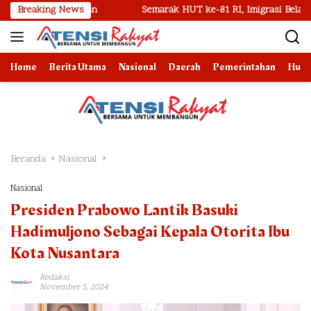
Langsung
bes Medan
Breaking News
Semarak HUT ke-81 RI, Imigrasi Belawan Dekatkan
ke
konten
Home
Berita Utama
Nasional
Daerah
Pemerintahan
Huk
Beranda
Nasional
Nasional
Presiden Prabowo Lantik Basuki
Hadimuljono Sebagai Kepala Otorita Ibu
Kota Nusantara
Redaksi
November 5, 2024