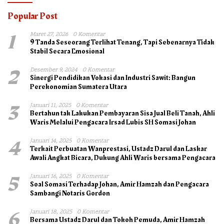
Popular Post
1
Maret 27, 2026
0 Komentar
9 Tanda Seseorang Terlihat Tenang, Tapi Sebenarnya Tidak
Stabil Secara Emosional
2
Desember 9, 2024
0 Komentar
Sinergi Pendidikan Vokasi dan Industri Sawit: Bangun
Perekonomian Sumatera Utara
3
Januari 11, 2025
0 Komentar
Bertahun tak Lakukan Pembayaran Sisa Jual Beli Tanah, Ahli
Waris Melalui Pengacara Irsad Lubis SH Somasi Johan
4
Januari 14, 2025
0 Komentar
Terkait Perbuatan Wanprestasi, Ustadz Darul dan Laskar
Awali Angkat Bicara, Dukung Ahli Waris bersama Pengacara
5
Januari 16, 2025
0 Komentar
Soal Somasi Terhadap Johan, Amir Hamzah dan Pengacara
Sambangi Notaris Gordon
6
Januari 18, 2025
0 Komentar
Bersama Ustadz Darul dan Tokoh Pemuda, Amir Hamzah