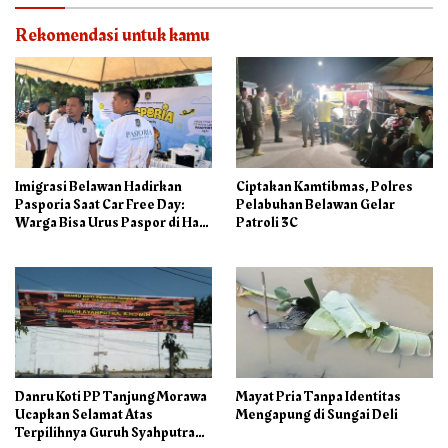
Rekomendasi untuk kamu
Imigrasi Belawan Hadirkan
Ciptakan Kamtibmas, Polres
Pasporia Saat Car Free Day:
Pelabuhan Belawan Gelar
Warga Bisa Urus Paspor di Hari
Patroli 3C
Libur
Danru Koti PP Tanjung Morawa
Mayat Pria Tanpa Identitas
Ucapkan Selamat Atas
Mengapung di Sungai Deli
Terpilihnya Guruh Syahputra