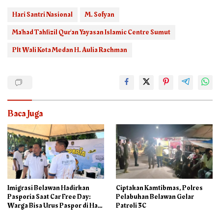
Hari Santri Nasional
M. Sofyan
Ma'had Tahfizil Qur'an Yayasan Islamic Centre Sumut
Plt Wali Kota Medan H. Aulia Rachman
Baca Juga
Imigrasi Belawan Hadirkan
Ciptakan Kamtibmas, Polres
Pasporia Saat Car Free Day:
Pelabuhan Belawan Gelar
Warga Bisa Urus Paspor di Hari
Patroli 3C
Libur