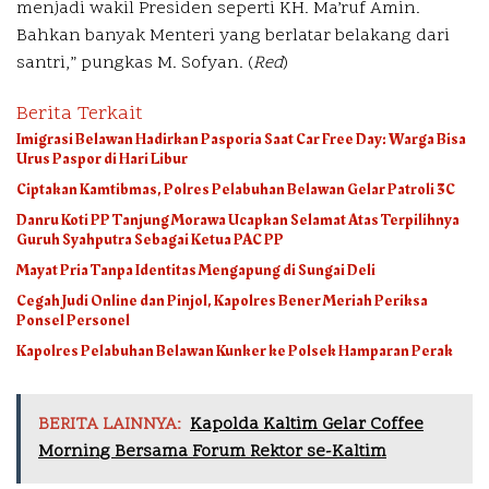
menjadi wakil Presiden seperti KH. Ma’ruf Amin.
Bahkan banyak Menteri yang berlatar belakang dari
santri,” pungkas M. Sofyan. (
Red
)
Berita Terkait
Imigrasi Belawan Hadirkan Pasporia Saat Car Free Day: Warga Bisa
Urus Paspor di Hari Libur
Ciptakan Kamtibmas, Polres Pelabuhan Belawan Gelar Patroli 3C
Danru Koti PP Tanjung Morawa Ucapkan Selamat Atas Terpilihnya
Guruh Syahputra Sebagai Ketua PAC PP
Mayat Pria Tanpa Identitas Mengapung di Sungai Deli
Cegah Judi Online dan Pinjol, Kapolres Bener Meriah Periksa
Ponsel Personel
Kapolres Pelabuhan Belawan Kunker ke Polsek Hamparan Perak
BERITA LAINNYA:
Kapolda Kaltim Gelar Coffee
Morning Bersama Forum Rektor se-Kaltim