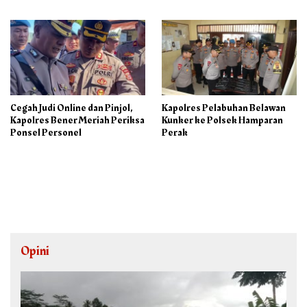
Sebagai Ketua PAC PP
Cegah Judi Online dan Pinjol,
Kapolres Pelabuhan Belawan
Kapolres Bener Meriah Periksa
Kunker ke Polsek Hamparan
Ponsel Personel
Perak
Opini