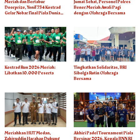
Meriah dan Bertabur
Jumat Sehat, Personel Polres
Doorprize, Yonif 754 Kostrad
Bener Meriah Awali Pagi
Gelar Nobar Final Piala Dunia
dengan Olahraga Bersama
2026
Kostrad Run 2026 Meriah:
Tingkatkan Solidaritas, BRI
Libatkan 10.000 Peserta
Sibolga Rutin Olahraga
Bersama
Meriahkan HUT Medan,
Akhiri Padel Tournament Piala
Zakiyuddin Harahap Dukung
Bersinar 2026, Kepala BNN RI