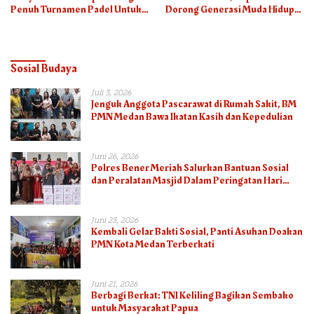
Penuh Turnamen Padel Untuk
Dorong Generasi Muda Hidup
Semua
Sehat
Sosial Budaya
Juli 3, 2026
Jenguk Anggota Pascarawat di Rumah Sakit, BM
PMN Medan Bawa Ikatan Kasih dan Kepedulian
Juni 26, 2026
Polres Bener Meriah Salurkan Bantuan Sosial
dan Peralatan Masjid Dalam Peringatan Hari
Bhayangkara ke-80
Juni 23, 2026
Kembali Gelar Bakti Sosial, Panti Asuhan Doakan
PMN Kota Medan Terberkati
Juni 21, 2026
Berbagi Berkat: TNI Keliling Bagikan Sembako
untuk Masyarakat Papua