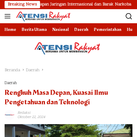
Langsung
Pengungkapan Jaringan Internasional dan Barak Narkoba
Breaking News
2 B
ke
konten
Home
Berita Utama
Nasional
Daerah
Pemerintahan
Huk
Beranda
Daerah
Daerah
Rengkuh Masa Depan, Kuasai Ilmu
Pengetahuan dan Teknologi
Redaksi
Oktober 22, 2024