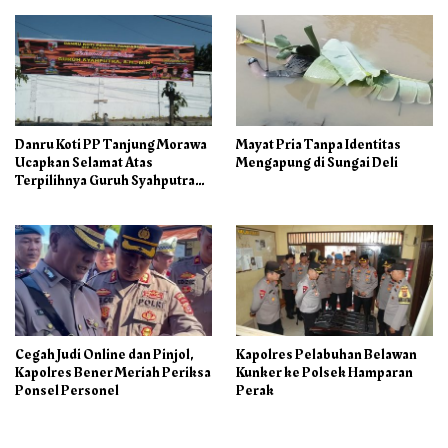
Danru Koti PP Tanjung Morawa
Mayat Pria Tanpa Identitas
Ucapkan Selamat Atas
Mengapung di Sungai Deli
Terpilihnya Guruh Syahputra
Sebagai Ketua PAC PP
Cegah Judi Online dan Pinjol,
Kapolres Pelabuhan Belawan
Kapolres Bener Meriah Periksa
Kunker ke Polsek Hamparan
Ponsel Personel
Perak