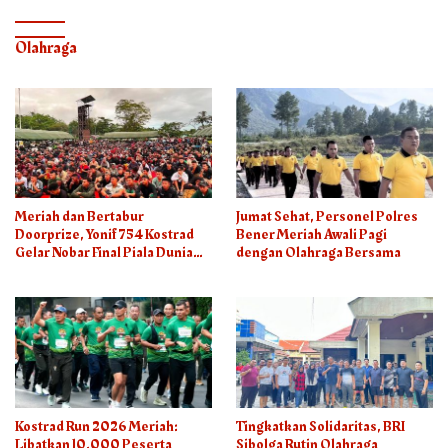
Olahraga
Meriah dan Bertabur
Jumat Sehat, Personel Polres
Doorprize, Yonif 754 Kostrad
Bener Meriah Awali Pagi
Gelar Nobar Final Piala Dunia
dengan Olahraga Bersama
2026
Kostrad Run 2026 Meriah:
Tingkatkan Solidaritas, BRI
Libatkan 10.000 Peserta
Sibolga Rutin Olahraga