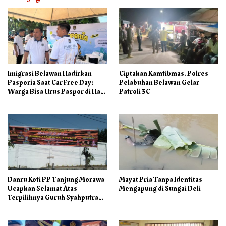
Imigrasi Belawan Hadirkan
Ciptakan Kamtibmas, Polres
Pasporia Saat Car Free Day:
Pelabuhan Belawan Gelar
Warga Bisa Urus Paspor di Hari
Patroli 3C
Libur
Danru Koti PP Tanjung Morawa
Mayat Pria Tanpa Identitas
Ucapkan Selamat Atas
Mengapung di Sungai Deli
Terpilihnya Guruh Syahputra
Sebagai Ketua PAC PP