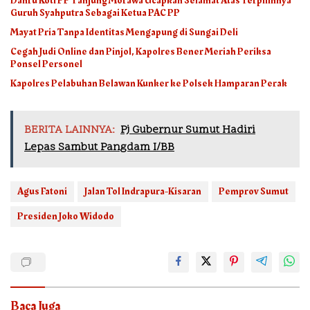
Danru Koti PP Tanjung Morawa Ucapkan Selamat Atas Terpilihnya
Guruh Syahputra Sebagai Ketua PAC PP
Mayat Pria Tanpa Identitas Mengapung di Sungai Deli
Cegah Judi Online dan Pinjol, Kapolres Bener Meriah Periksa
Ponsel Personel
Kapolres Pelabuhan Belawan Kunker ke Polsek Hamparan Perak
BERITA LAINNYA:
Pj Gubernur Sumut Hadiri
Lepas Sambut Pangdam I/BB
Agus Fatoni
Jalan Tol Indrapura-Kisaran
Pemprov Sumut
Presiden Joko Widodo
Baca Juga