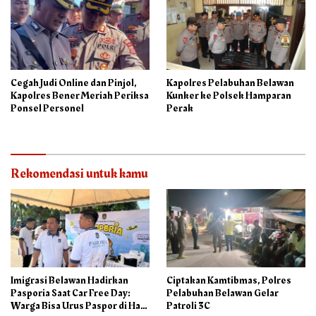
Cegah Judi Online dan Pinjol,
Kapolres Pelabuhan Belawan
Kapolres Bener Meriah Periksa
Kunker ke Polsek Hamparan
Ponsel Personel
Perak
Rekomendasi untuk kamu
Imigrasi Belawan Hadirkan
Ciptakan Kamtibmas, Polres
Pasporia Saat Car Free Day:
Pelabuhan Belawan Gelar
Warga Bisa Urus Paspor di Hari
Patroli 3C