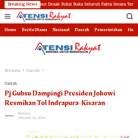
Langsung
 Sumut Desak Polisi Buka Seluruh Fakta Secara Terang Benderang
Breaking News
ke
konten
Home
Berita Utama
Nasional
Daerah
Pemerintahan
Huk
Beranda
Daerah
Daerah
Pj Gubsu Dampingi Presiden Jokowi
Resmikan Tol Indrapura-Kisaran
Redaksi
Oktober 16, 2024