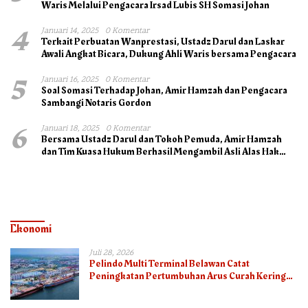
Waris Melalui Pengacara Irsad Lubis SH Somasi Johan
4
Januari 14, 2025
0 Komentar
Terkait Perbuatan Wanprestasi, Ustadz Darul dan Laskar
Awali Angkat Bicara, Dukung Ahli Waris bersama Pengacara
5
Januari 16, 2025
0 Komentar
Soal Somasi Terhadap Johan, Amir Hamzah dan Pengacara
Sambangi Notaris Gordon
6
Januari 18, 2025
0 Komentar
Bersama Ustadz Darul dan Tokoh Pemuda, Amir Hamzah
dan Tim Kuasa Hukum Berhasil Mengambil Asli Alas Hak
Surat Tanah
Ekonomi
Juli 28, 2026
Pelindo Multi Terminal Belawan Catat
Peningkatan Pertumbuhan Arus Curah Kering
pada Semester I 2026