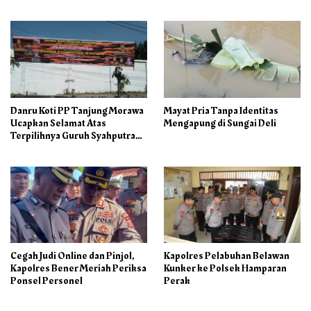
Libur
Danru Koti PP Tanjung Morawa
Mayat Pria Tanpa Identitas
Ucapkan Selamat Atas
Mengapung di Sungai Deli
Terpilihnya Guruh Syahputra
Sebagai Ketua PAC PP
Cegah Judi Online dan Pinjol,
Kapolres Pelabuhan Belawan
Kapolres Bener Meriah Periksa
Kunker ke Polsek Hamparan
Ponsel Personel
Perak