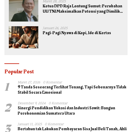
Maret 28, 2025
Ketua DPD Raja Lontung Sumut: Perubahan
UU TNI Maksimalkan Potensi yang Dimiliki
TNI untuk Kepentingan Negara dan Bangsa
Januari 26, 2025
Pagi-Pagi Nyawa di Kopi, Ide di Kertas
Popular Post
1
Maret 27, 2026
0 Komentar
9 Tanda Seseorang Terlihat Tenang, Tapi Sebenarnya Tidak
Stabil Secara Emosional
2
Desember 9, 2024
0 Komentar
Sinergi Pendidikan Vokasi dan Industri Sawit: Bangun
Perekonomian Sumatera Utara
3
Januari 11, 2025
0 Komentar
Bertahun tak Lakukan Pembayaran Sisa Jual Beli Tanah, Ahli