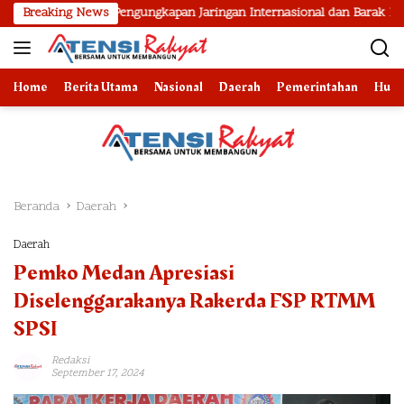
Langsung
asil Pengungkapan Jaringan Internasional dan Barak Narkoba
Breaking News
ke
konten
Home
Berita Utama
Nasional
Daerah
Pemerintahan
Huk
Beranda
Daerah
Daerah
Pemko Medan Apresiasi
Diselenggarakanya Rakerda FSP RTMM
SPSI
Redaksi
September 17, 2024