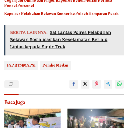
Cegah Judi Online dan Pinjol, Kapolres Bener Meriah Periksa
Ponsel Personel
Kapolres Pelabuhan Belawan Kunker ke Polsek Hamparan Perak
BERITA LAINNYA:
Sat Lantas Polres Pelabuhan
Belawan Sosialisasikan Keselamatan Berlalu
Lintas kepada Supir Truk
FSP RTMM SPSI
Pemko Medan
Baca Juga