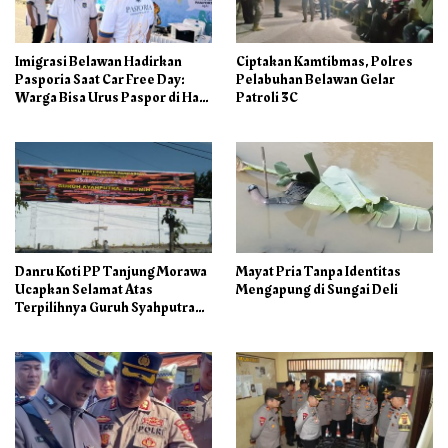
Imigrasi Belawan Hadirkan
Ciptakan Kamtibmas, Polres
Pasporia Saat Car Free Day:
Pelabuhan Belawan Gelar
Warga Bisa Urus Paspor di Hari
Patroli 3C
Libur
Danru Koti PP Tanjung Morawa
Mayat Pria Tanpa Identitas
Ucapkan Selamat Atas
Mengapung di Sungai Deli
Terpilihnya Guruh Syahputra
Sebagai Ketua PAC PP