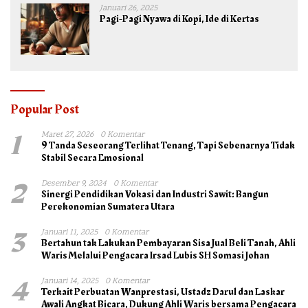
Januari 26, 2025
Pagi-Pagi Nyawa di Kopi, Ide di Kertas
Popular Post
1
Maret 27, 2026
0 Komentar
9 Tanda Seseorang Terlihat Tenang, Tapi Sebenarnya Tidak
Stabil Secara Emosional
2
Desember 9, 2024
0 Komentar
Sinergi Pendidikan Vokasi dan Industri Sawit: Bangun
Perekonomian Sumatera Utara
3
Januari 11, 2025
0 Komentar
Bertahun tak Lakukan Pembayaran Sisa Jual Beli Tanah, Ahli
Waris Melalui Pengacara Irsad Lubis SH Somasi Johan
4
Januari 14, 2025
0 Komentar
Terkait Perbuatan Wanprestasi, Ustadz Darul dan Laskar
Awali Angkat Bicara, Dukung Ahli Waris bersama Pengacara