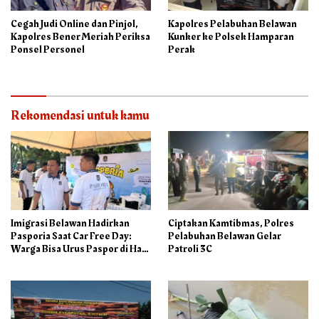
Cegah Judi Online dan Pinjol,
Kapolres Pelabuhan Belawan
Kapolres Bener Meriah Periksa
Kunker ke Polsek Hamparan
Ponsel Personel
Perak
Rekomendasi untuk kamu
Imigrasi Belawan Hadirkan
Ciptakan Kamtibmas, Polres
Pasporia Saat Car Free Day:
Pelabuhan Belawan Gelar
Warga Bisa Urus Paspor di Hari
Patroli 3C
Libur