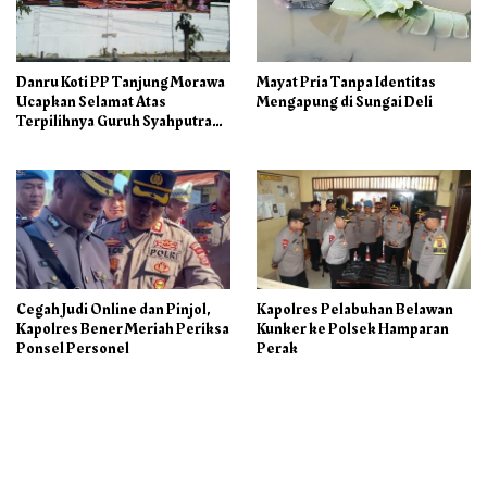
Danru Koti PP Tanjung Morawa
Mayat Pria Tanpa Identitas
Ucapkan Selamat Atas
Mengapung di Sungai Deli
Terpilihnya Guruh Syahputra
Sebagai Ketua PAC PP
Cegah Judi Online dan Pinjol,
Kapolres Pelabuhan Belawan
Kapolres Bener Meriah Periksa
Kunker ke Polsek Hamparan
Ponsel Personel
Perak