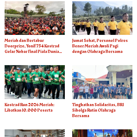
Meriah dan Bertabur
Jumat Sehat, Personel Polres
Doorprize, Yonif 754 Kostrad
Bener Meriah Awali Pagi
Gelar Nobar Final Piala Dunia
dengan Olahraga Bersama
2026
Kostrad Run 2026 Meriah:
Tingkatkan Solidaritas, BRI
Libatkan 10.000 Peserta
Sibolga Rutin Olahraga
Bersama