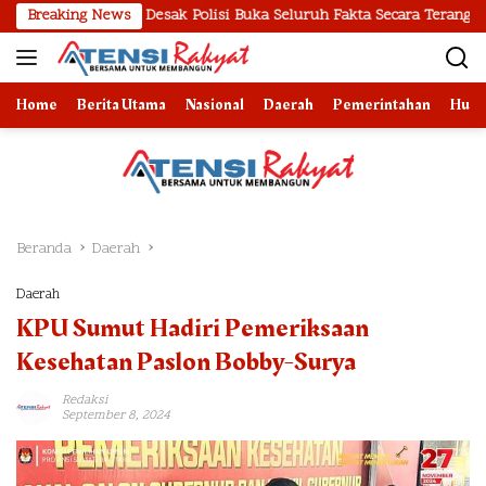
Langsung
umut Desak Polisi Buka Seluruh Fakta Secara Terang Benderang
Breaking News
ke
konten
Home
Berita Utama
Nasional
Daerah
Pemerintahan
Huk
Beranda
Daerah
Daerah
KPU Sumut Hadiri Pemeriksaan
Kesehatan Paslon Bobby-Surya
Redaksi
September 8, 2024