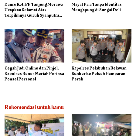
Danru Koti PP Tanjung Morawa
Mayat Pria Tanpa Identitas
Ucapkan Selamat Atas
Mengapung di Sungai Deli
Terpilihnya Guruh Syahputra
Sebagai Ketua PAC PP
Cegah Judi Online dan Pinjol,
Kapolres Pelabuhan Belawan
Kapolres Bener Meriah Periksa
Kunker ke Polsek Hamparan
Ponsel Personel
Perak
Rekomendasi untuk kamu