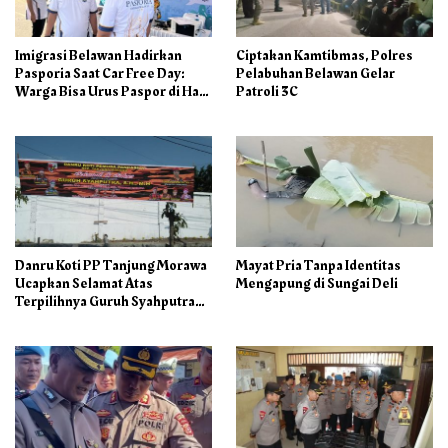
Imigrasi Belawan Hadirkan
Ciptakan Kamtibmas, Polres
Pasporia Saat Car Free Day:
Pelabuhan Belawan Gelar
Warga Bisa Urus Paspor di Hari
Patroli 3C
Libur
Danru Koti PP Tanjung Morawa
Mayat Pria Tanpa Identitas
Ucapkan Selamat Atas
Mengapung di Sungai Deli
Terpilihnya Guruh Syahputra
Sebagai Ketua PAC PP