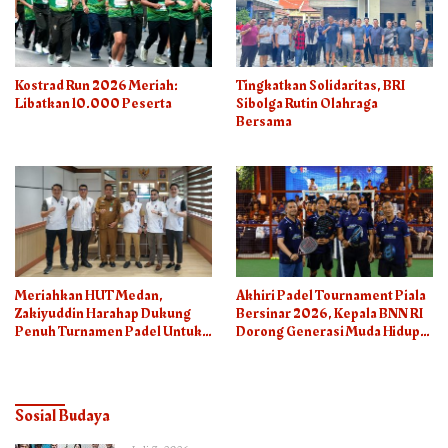
Kostrad Run 2026 Meriah:
Tingkatkan Solidaritas, BRI
Libatkan 10.000 Peserta
Sibolga Rutin Olahraga
Bersama
Meriahkan HUT Medan,
Akhiri Padel Tournament Piala
Zakiyuddin Harahap Dukung
Bersinar 2026, Kepala BNN RI
Penuh Turnamen Padel Untuk
Dorong Generasi Muda Hidup
Semua
Sehat
Sosial Budaya