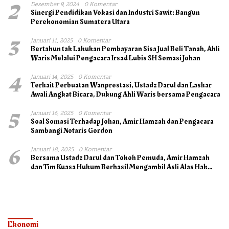
2
Desember 9, 2024
0 Komentar
Sinergi Pendidikan Vokasi dan Industri Sawit: Bangun
Perekonomian Sumatera Utara
3
Januari 11, 2025
0 Komentar
Bertahun tak Lakukan Pembayaran Sisa Jual Beli Tanah, Ahli
Waris Melalui Pengacara Irsad Lubis SH Somasi Johan
4
Januari 14, 2025
0 Komentar
Terkait Perbuatan Wanprestasi, Ustadz Darul dan Laskar
Awali Angkat Bicara, Dukung Ahli Waris bersama Pengacara
5
Januari 16, 2025
0 Komentar
Soal Somasi Terhadap Johan, Amir Hamzah dan Pengacara
Sambangi Notaris Gordon
6
Januari 18, 2025
0 Komentar
Bersama Ustadz Darul dan Tokoh Pemuda, Amir Hamzah
dan Tim Kuasa Hukum Berhasil Mengambil Asli Alas Hak
Surat Tanah
Ekonomi