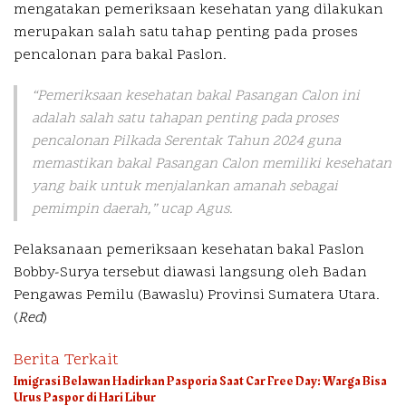
mengatakan pemeriksaan kesehatan yang dilakukan
merupakan salah satu tahap penting pada proses
pencalonan para bakal Paslon.
“Pemeriksaan kesehatan bakal Pasangan Calon ini
adalah salah satu tahapan penting pada proses
pencalonan Pilkada Serentak Tahun 2024 guna
memastikan bakal Pasangan Calon memiliki kesehatan
yang baik untuk menjalankan amanah sebagai
pemimpin daerah,” ucap Agus.
Pelaksanaan pemeriksaan kesehatan bakal Paslon
Bobby-Surya tersebut diawasi langsung oleh Badan
Pengawas Pemilu (Bawaslu) Provinsi Sumatera Utara.
(
Red
)
Berita Terkait
Imigrasi Belawan Hadirkan Pasporia Saat Car Free Day: Warga Bisa
Urus Paspor di Hari Libur