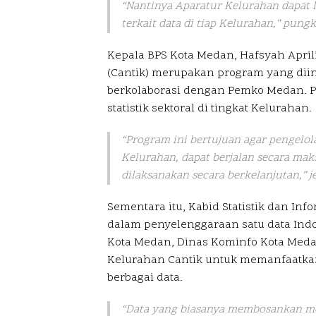
“Nantinya Aparatur Kelurahan dapat 
terkait data di tiap Kelurahan,” pung
Kepala BPS Kota Medan, Hafsyah April
(Cantik) merupakan program yang diini
berkolaborasi dengan Pemko Medan. Pr
statistik sektoral di tingkat Kelurahan.
“Program ini bertujuan agar pengelolaa
Kelurahan, dapat berjalan secara mak
dilaksanakan secara berkelanjutan,” j
Sementara itu, Kabid Statistik dan In
dalam penyelenggaraan satu data Ind
Kota Medan, Dinas Kominfo Kota Med
Kelurahan Cantik untuk memanfaatkan
berbagai data.
“Data yang biasanya membosankan mela