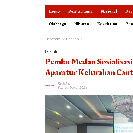
Home
Berita Utama
Nasional
Dae
Olahraga
Hiburan
Kesehatan
Pen
Beranda
Daerah
Daerah
Pemko Medan Sosialisasi
Aparatur Kelurahan Cant
Redaksi
September 2, 2024