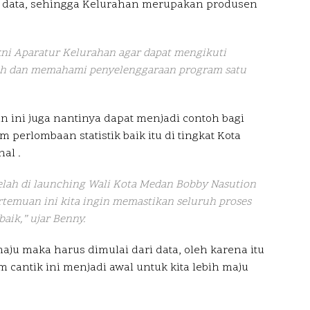
data, sehingga Kelurahan merupakan produsen
akni Aparatur Kelurahan agar dapat mengikuti
uh dan memahami penyelenggaraan program satu
n ini juga nantinya dapat menjadi contoh bagi
 perlombaan statistik baik itu di tingkat Kota
al .
elah di launching Wali Kota Medan Bobby Nasution
rtemuan ini kita ingin memastikan seluruh proses
baik,” ujar Benny.
ju maka harus dimulai dari data, oleh karena itu
 cantik ini menjadi awal untuk kita lebih maju