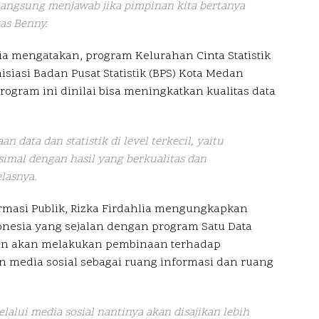
langsung menjawab jika pimpinan kita bertanya
kas Benny.
ia mengatakan, program Kelurahan Cinta Statistik
siasi Badan Pusat Statistik (BPS) Kota Medan
ogram ini dinilai bisa meningkatkan kualitas data
n data dan statistik di level terkecil, yaitu
simal dengan hasil yang berkualitas dan
elasnya.
formasi Publik, Rizka Firdahlia mengungkapkan
onesia yang sejalan dengan program Satu Data
an akan melakukan pembinaan terhadap
 media sosial sebagai ruang informasi dan ruang
lui media sosial nantinya akan disajikan lebih