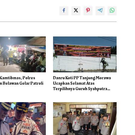
 Kamtibmas, Polres
Danru Koti PP Tanjung Morawa
 Belawan Gelar Patroli
Ucapkan Selamat Atas
Terpilihnya Guruh Syahputra
Sebagai Ketua PAC PP