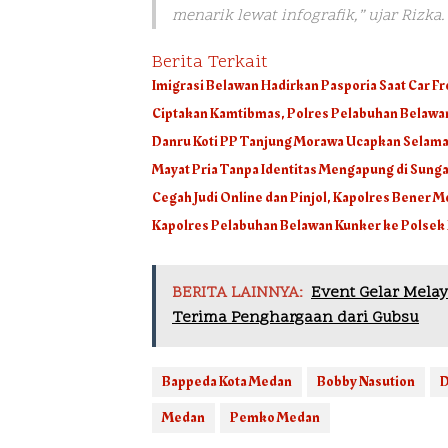
menarik lewat infografik,” ujar Rizka. 
Berita Terkait
Imigrasi Belawan Hadirkan Pasporia Saat Car Fr
Ciptakan Kamtibmas, Polres Pelabuhan Belawan
Danru Koti PP Tanjung Morawa Ucapkan Selamat
Mayat Pria Tanpa Identitas Mengapung di Sunga
Cegah Judi Online dan Pinjol, Kapolres Bener 
Kapolres Pelabuhan Belawan Kunker ke Polse
BERITA LAINNYA:
Event Gelar Mela
Terima Penghargaan dari Gubsu
Bappeda Kota Medan
Bobby Nasution
D
Medan
Pemko Medan