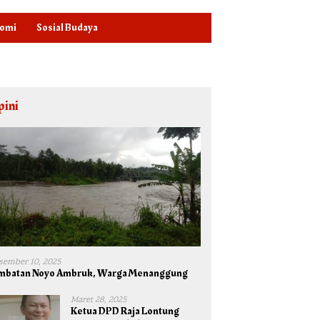
omi
Sosial Budaya
pini
sember 10, 2025
mbatan Noyo Ambruk, Warga Menanggung
Maret 28, 2025
Ketua DPD Raja Lontung