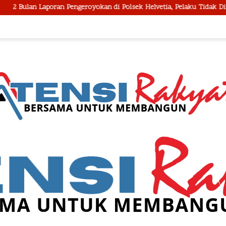
geroyokan di Polsek Helvetia, Pelaku Tidak Ditangkap, Pengacara Kor