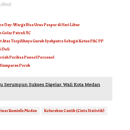
(
Red
)
ee Day: Warga Bisa Urus Paspor di Hari Libur
 Gelar Patroli 3C
 Atas Terpilihnya Guruh Syahputra Sebagai Ketua PAC PP
i Deli
Meriah Periksa Ponsel Personel
k Hamparan Perak
yu Serumpun Sukses Digelar, Wali Kota Medan
inas Kominfo Medan
Kelurahan Cantik (Cinta Statistik)