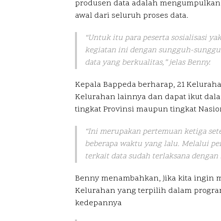
produsen data adalah mengumpulkan 
awal dari seluruh proses data.
“Untuk itu para peserta sosialisasi y
kegiatan ini dengan sungguh-sungg
data yang berkualitas,” jelas Benny.
Kepala Bappeda berharap, 21 Keluraha
Kelurahan lainnya dan dapat ikut dalam
tingkat Provinsi maupun tingkat Nasion
“Ini merupakan pertemuan ketiga set
beberapa waktu yang lalu. Melalui pe
terkait data sudah terlaksana dengan 
Benny menambahkan, jika kita ingin ma
Kelurahan yang terpilih dalam program
kedepannya