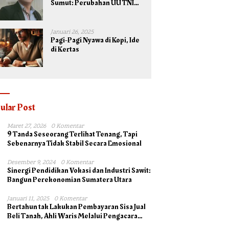
Sumut: Perubahan UU TNI
Maksimalkan Potensi yang
Dimiliki TNI untuk
Kepentingan Negara dan
Januari 26, 2025
Bangsa
Pagi-Pagi Nyawa di Kopi, Ide
di Kertas
ular Post
Maret 27, 2026
0 Komentar
9 Tanda Seseorang Terlihat Tenang, Tapi
Sebenarnya Tidak Stabil Secara Emosional
Desember 9, 2024
0 Komentar
Sinergi Pendidikan Vokasi dan Industri Sawit:
Bangun Perekonomian Sumatera Utara
Januari 11, 2025
0 Komentar
Bertahun tak Lakukan Pembayaran Sisa Jual
Beli Tanah, Ahli Waris Melalui Pengacara
Irsad Lubis SH Somasi Johan