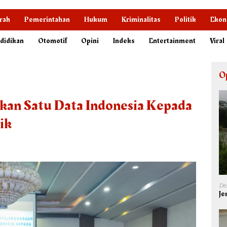
rah
Pemerintahan
Hukum
Kriminalitas
Politik
Ekon
didikan
Otomotif
Opini
Indeks
Entertainment
Viral
O
kan Satu Data Indonesia Kepada
ik
De
Je