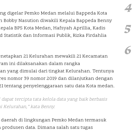
4
yang digelar Pemko Medan melalui Bappeda Kota
n Bobby Nasution diwakili Kepala Bappeda Benny
5
epala BPS Kota Medan, Hafsyah Aprillia, Kadis
Statistik dan Informasi Publik, Rizka Firdahlia
6
enetapkan 21 Kelurahan mewakili 21 Kecamatan
ram ini dilaksanakan dalam rangka
an yang dimulai dari tingkat Kelurahan. Tentunya
res nomor 39 nomor 2019 dan dilanjutkan dengan
1 tentang penyelenggaraan satu data Kota medan.
dapat tercipta tata kelola data yang baik berbasis
i Kelurahan,” kata Benny.
t daerah di lingkungan Pemko Medan termasuk
produsen data. Dimana salah satu tugas