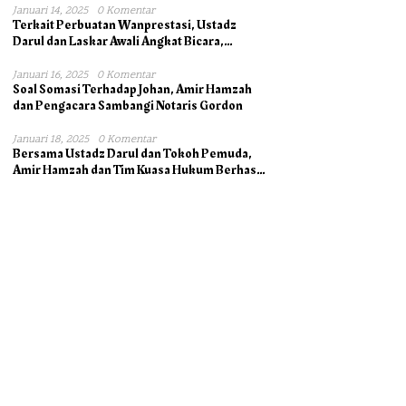
Januari 14, 2025
0 Komentar
Terkait Perbuatan Wanprestasi, Ustadz
Darul dan Laskar Awali Angkat Bicara,
Dukung Ahli Waris bersama Pengacara
Januari 16, 2025
0 Komentar
Soal Somasi Terhadap Johan, Amir Hamzah
dan Pengacara Sambangi Notaris Gordon
Januari 18, 2025
0 Komentar
Bersama Ustadz Darul dan Tokoh Pemuda,
Amir Hamzah dan Tim Kuasa Hukum Berhasil
Mengambil Asli Alas Hak Surat Tanah